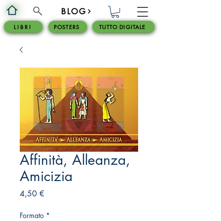
BLOG
L I B R I
POSTERS
TUTTO DIGITALE
Affinità, Alleanza,
Amicizia
Prezzo
4,50 €
Formato
*