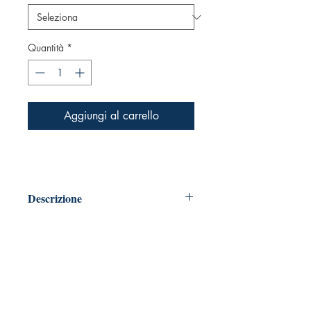
Quantità
*
Aggiungi al carrello
Descrizione
4K
– Alta Resolución - IMPRESO
FISICAMENTE
SRA3 en su medida 32x45 cm.
A4 en su medida 21x29,7 cm.
Máximo: 4120 x 5750 pixels - 32 x
50 cm. 300 pixels por pulgada