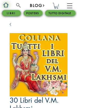
BLOG
L I B R I
POSTERS
TUTTO DIGITALE
30 Libri del V.M.