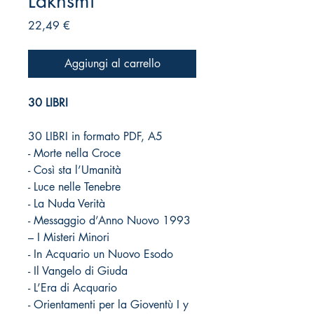
Lakhsmi
Prezzo
22,49 €
Aggiungi al carrello
30 LIBRI
30 LIBRI in formato PDF, A5
​- Morte nella Croce
- Così sta l’Umanità
- Luce nelle Tenebre
- La Nuda Verità
- Messaggio d’Anno Nuovo 1993
– I Misteri Minori
- In Acquario un Nuovo Esodo
- Il Vangelo di Giuda
- L’Era di Acquario
- Orientamenti per la Gioventù I y