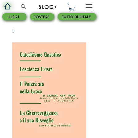
BLOG
L I B R I
POSTERS
TUTTO DIGITALE