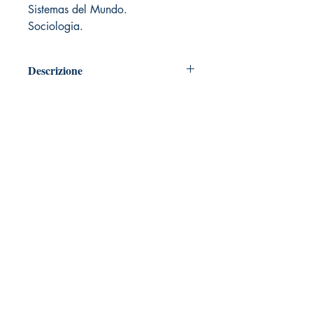
Sistemas del Mundo.
Sociologia.
Descrizione
Pagine: 74 - Idioma: Italiano
Formato: A5 (14,85 x 21) rifilatura di
5 a10 mm.
Copertina carta opaca 250 gr.
Carta 80 gr. - Cola elastica speciale ad
alta resistenza.
Rilegatura fatta a mano. Prodotto
artigianale.