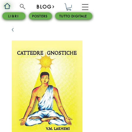
BLOG
L I B R I
POSTERS
TUTTO DIGITALE