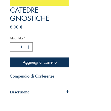
CATEDRE
GNOSTICHE
Prezzo
8,00 €
Quantità
*
Aggiungi al carrello
Compendio di Conferenze
Descrizione
Pagine: 81 - Idioma: Italiano
Formato: A5 (14,85 x 21) rifilatura di