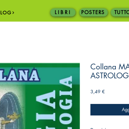
L I B R I
POSTERS
TUTT
BLOG
Collana M
ASTROLOG
Prezzo
3,49 €
Agg