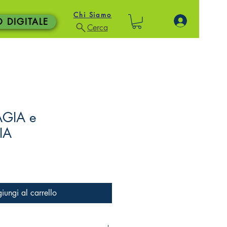
Chi Siamo
O DIGITALE
Cerca
AGIA e
IA
iungi al carrello