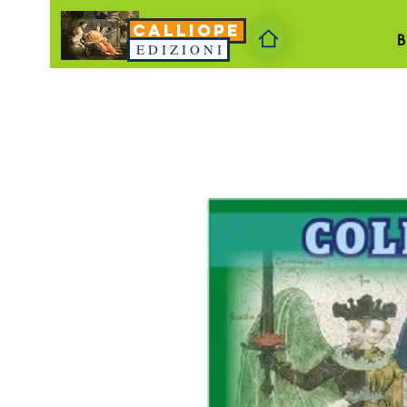
CALLIOPE
E D I Z I O N I