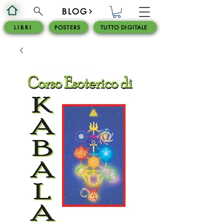
BLOG
L I B R I
POSTERS
TUTTO DIGITALE