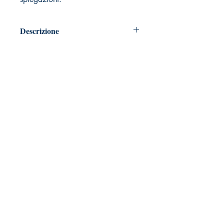
Descrizione
Pagine: 167 - Idioma: Italiano
Formato: A5 (14,85 x 21) rifilatura di
5 a10 mm.
Copertina carta opaca 250 gr.
Carta 80 gr. - Cola elastica speciale ad
alta resistenza.
Rilegatura fatta a mano. Prodotto
artigianale.