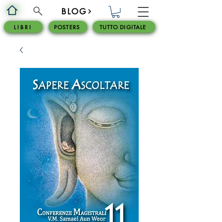
BLOG
L I B R I
POSTERS
TUTTO DIGITALE