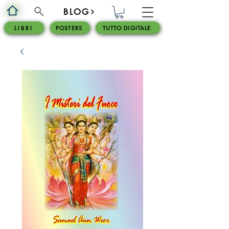
BLOG
L I B R I
POSTERS
TUTTO DIGITALE