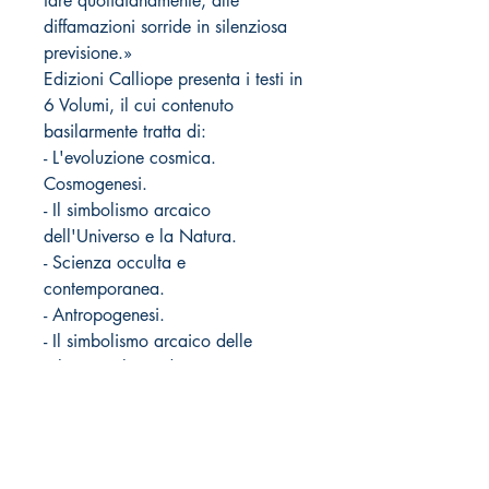
fare quotidianamente; alle
diffamazioni sorride in silenziosa
previsione.»
Edizioni Calliope presenta i testi in
6 Volumi, il cui contenuto
basilarmente tratta di:
- L'evoluzione cosmica.
Cosmogenesi.
- Il simbolismo arcaico
dell'Universo e la Natura.
- Scienza occulta e
contemporanea.
- Antropogenesi.
- Il simbolismo arcaico delle
relgioni nel mondo.
- Miscellanee
- Scienza, Religione e Filosofia.
- Ruolo della Filosofia Occulta
nella vita pratica.