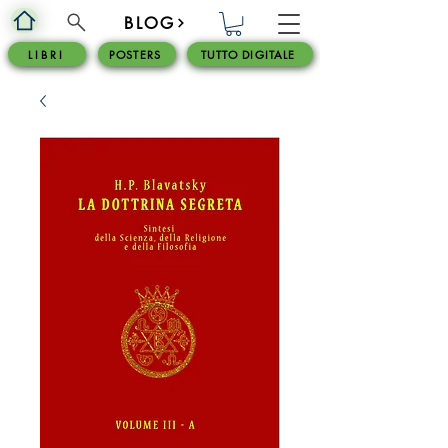
BLOG
L I B R I
POSTERS
TUTTO DIGITALE