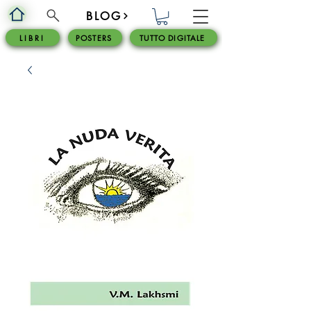
BLOG
L I B R I
POSTERS
TUTTO DIGITALE