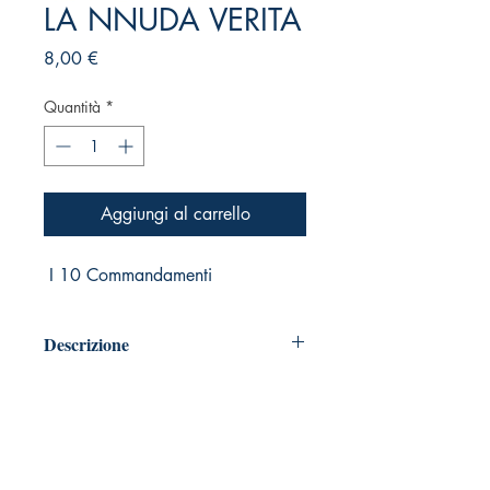
LA NNUDA VERITA
Prezzo
8,00 €
Quantità
*
Aggiungi al carrello
I 10 Commandamenti
Descrizione
Pagine: 62 - Idioma: Italiano
Formato: A5 (14,85 x 21) rifilatura di
5 a10 mm.
Copertina carta opaca 250 gr.
Carta 80 gr. - Cola elastica speciale ad