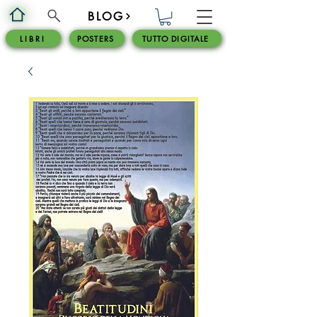
BLOG
L I B R I
POSTERS
TUTTO DIGITALE