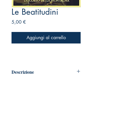
Le Beatitudini
Prezzo
5,00 €
Aggiungi al carrello
Descrizione
4K
– Alta Rissoluzione
Massimo: 4120 x 5750 pixels - 32 x
50 cm. 300 pixels per polici
Mínimo: 4790 x 3390 pixels - 28 x
40 cm. 300 pixels per polici
Formato: JPG