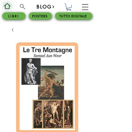
BLOG
L I B R I
POSTERS
TUTTO DIGITALE