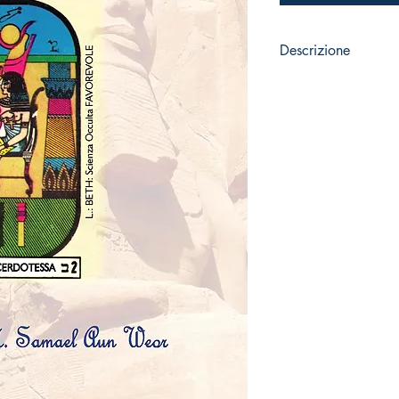
Descrizione
Pagine: 86 - Idioma: I
Formato: A5 (14,85 x 
Copertina carta opac
Carta 80 gr. - Cola el
Rilegatura fatta a man