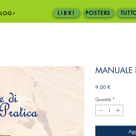
L I B R I
POSTERS
TUTT
BLOG
MANUALE D
Prezzo
9,00 €
Quantità
*
Agg