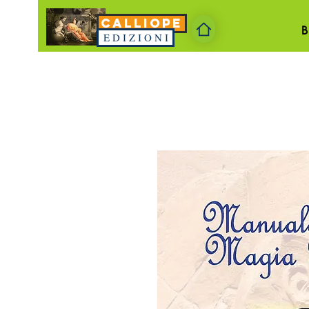
CALLIOPE
E D I Z I O N I