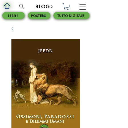
BLOG
L I B R I
POSTERS
TUTTO DIGITALE