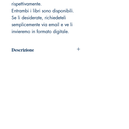
rispettivamente.
Entrambi i libri sono disponibili.
Se li desiderate, richiedeteli
semplicemente via email e ve li
invieremo in formato digitale.
Descrizione
4K
– Alta Resolución - IMPRESO
FISICAMENTE
SRA3 en su medida 32x45 cm.
A4 en su medida 21x29,7 cm.
Máximo: 4120 x 5750 pixels - 32 x
50 cm. 300 pixels por pulgada
Mínimo: 4790 x 3390 pixels - 28 x
40 cm. 300 pixels por pulgada
Carta semi-fotografica Opaca 300 gr.