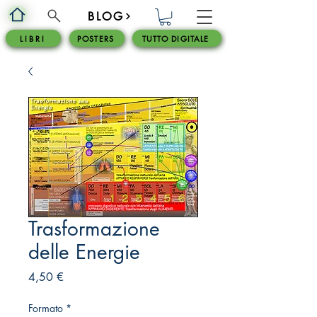
BLOG
L I B R I
POSTERS
TUTTO DIGITALE
Trasformazione
delle Energie
Prezzo
4,50 €
Formato
*