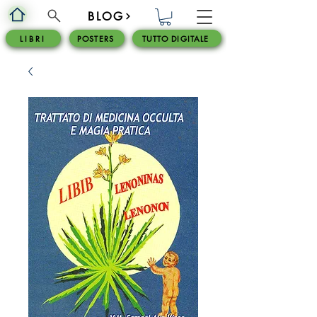
BLOG
L I B R I
POSTERS
TUTTO DIGITALE